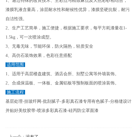
1、通过特殊的改良技术、主彩点与精致麻点及天然彩砂相结合，
漆膜乳液含量高，涂层耐水性和耐候性优异，漆膜坚硬抗裂，耐污
自洁性强。
2、生产工艺简单，施工便捷，根据施工要求，每平方耗漆量在1-
1.5kg，可一次喷涂成型。
3、无毒无味，节能环保，防火隔热，轻质安全
4、高仿石装饰效果，色彩任意搭配
适用范围
1、适用于高层楼盘建筑、酒店会所、别墅公寓等外墙装饰。
2、合成保温板、一体板、金属铝板等预制板面的喷涂装饰。
施工流程
基层处理-挂玻纤网-批刮腻子-多彩真石漆专用有色腻子-分格缝设计
并贴好美纹胶带-喷涂多彩真石漆-硅丙防尘罩面漆
上一个：
没有了