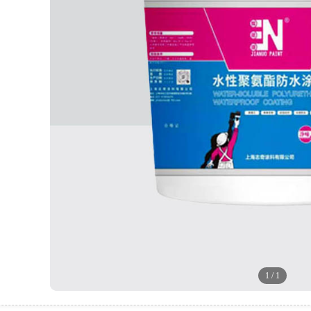
1
/
1