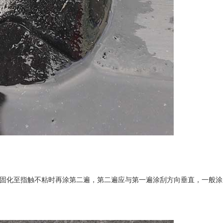
分固化至指触不粘时再涂第二遍，第二遍应与第一遍涂刮方向垂直，一般涂