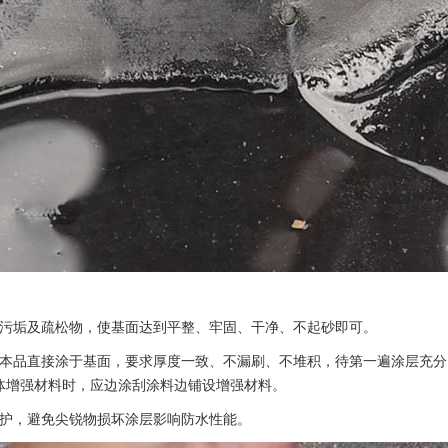
面污垢及疏松物，使基面达到平整、牢固、干净、不起砂即可。
将本品直接涂于基面，要求厚度一致、不漏刷、不堆积，待第一遍涂层充
体增强材料时，应边涂刮涂料边铺设增强材料。
保护，避免尖锐物损坏涂层影响防水性能。