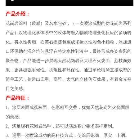
产品介绍：
花岗岩涂料（质感）又名水包砂，（一次喷涂成型的仿花岗岩系列
产品）以物理化学体系中的胶体与融入物质物理变化反应的多项转
化。将水性树脂、石英石提炼包裹成坨妆水性彩色小颗粒，添加进
口环保助剂混合均匀悬浮在特定水性乳液中，最终形成多姿多彩的
聚合物，产品能进一步展现天然花岗岩及大理石火烧面、荔枝面效
果，更具极强耐候性、抗龟性和环保性。通过单枪喷涂直接成型的
简单工艺，创造出庄重、高雅、大气的立体仿石效果，有着金光夺
目之美感。
产品特征：
1、涂层表面成荔枝面，色彩相互交叠，犹如天然花岗岩火烧面般
的美感。
2、满足现有花岗岩品种，还可以满足客户要求实样定制。
3、运用一次喷涂成功的高科技方式，使涂层饱满、厚实、丰润。