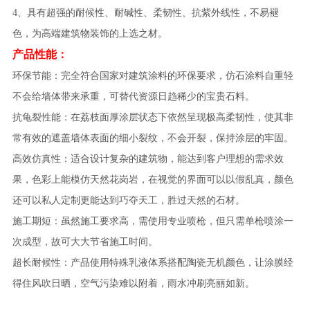
4、具有超强的耐候性、耐碱性、柔韧性、抗紫外线性，不易褪
色，为高端建筑物装饰的上选之材。
产品性能：
环保节能：完全符合国家对建筑涂料的环保要求，仿石涂料自重轻
不会给墙体带来承重，可替代资源日趋稀少的宝贵石料。
抗龟裂性能：在荔枝面厚涂层状态下依然呈现极高柔韧性，使其非
常有效的遮盖墙体表面的细小裂纹，不会开裂，保持涂层的牢固。
高效仿真性：适合设计复杂的建筑物，能达到客户理想的需求效
果，色彩上能模仿天然花岗岩，在视觉的界面可以以假乱真，颜色
还可以私人定制更能达到巧夺天工，胜过天然的石材。
施工期短：虽然施工要求高，需使用专业喷枪，但只需单枪喷涂一
次成型，故可大大节省施工时间。
超长耐候性：产品使用特殊乳液体系搭配陶瓷无机颜色，让涂膜经
得住风吹日晒，空气污染难以附着，雨水冲刷亮丽如新。