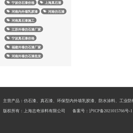
宁波仿石漆价格
上海真石漆
河南内外墙乳胶漆
河南仿石漆
河南真石漆施工
江苏外墙仿石漆厂家
宁波真石漆价格
福建外墙仿石漆厂家
河南外墙仿石漆批发
主营产品：仿石漆、真石漆、环保型内外墙乳胶漆、防水涂料、工业防
版权所有：上海志奇涂料有限公司
备案号：
沪ICP备2021015766号-1