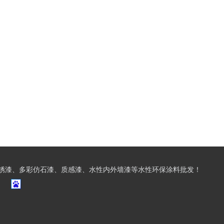
锈漆、多彩仿石漆、质感漆、水性内外墙漆等水性环保涂料批发！