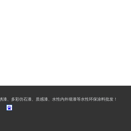
锈漆、多彩仿石漆、质感漆、水性内外墙漆等水性环保涂料批发！