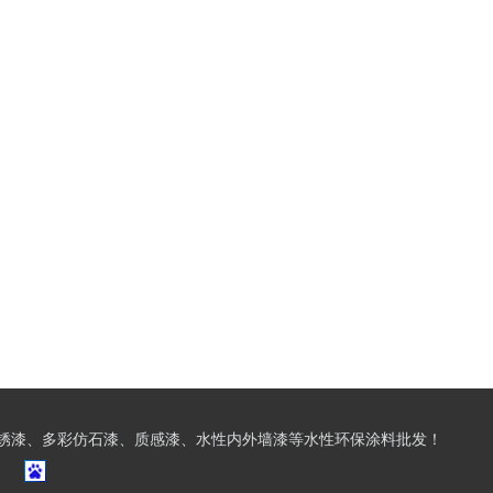
锈漆、多彩仿石漆、质感漆、水性内外墙漆等水性环保涂料批发！