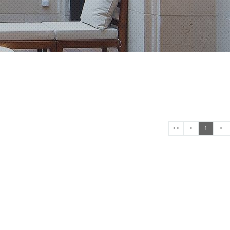
<<
<
1
>