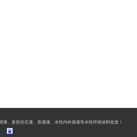
锈漆、多彩仿石漆、质感漆、水性内外墙漆等水性环保涂料批发！